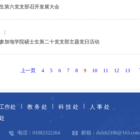
生第六党支部召开发展大会
参加地学院硕士生第二十党支部主题党日活动
上一页
4
5
6
7
8
9
10
11
12
13
|
|
|
工作处
教 务 处
科 技 处
人 事 处
处
电话：01082322264
邮箱：dxfzh2180@163.com